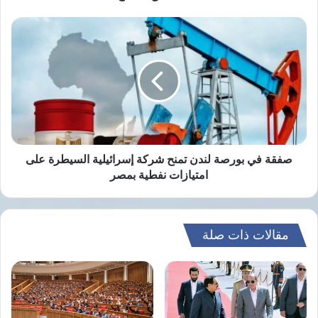
للجميع
صفقة
في
بورصة
لندن
تمنح
شركة
إسرائيلية
السيطرة
على
امتيازات
صفقة في بورصة لندن تمنح شركة إسرائيلية السيطرة على
نفطية
امتيازات نفطية بمصر
بمصر
مقالات ذات صلة