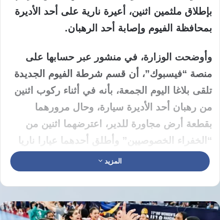
بإطلاق ملثمين اثنين، أعيرة نارية على أحد الأديرة
بمحافظة الفيوم وإصابة أحد الرهبان.
وأوضحت الوزارة، في منشور عبر حسابها على
منصة “فيسبوك”، أن قسم شرطة الفيوم الجديدة
تلقى بلاغا اليوم الجمعة، بأنه في أثناء ركوب اثنين
من رهبان أحد الأديرة سيارة، وحال مرورهما
بقطعة أرض مجاورة للدير، اعترضهما اثنين من
“الخفراء الخصوصيين” وأطلق أحدهما عيارا ناريا
من بندقية خرطوش تجاههما، ما أسفر عن إصابة
المزيد
أحد مستقلي السيارة برش خرطوش بقدمه
اليسرى.
وذكرت أن قطعة الأرض سبق استردادها من