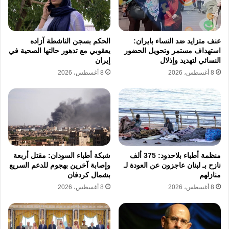
المصري، قبل أن ينجح في تعويض جانب من
خسائره خلال الأسابيع الأخيرة بالتزامن مع اقتراب
عنف متزايد ضد النساء بايران:
الحكم بسجن الناشطة آزاده
الولايات المتحدة وإيران من التوصل إلى اتفاق
استهداف مستمر وتحويل الحضور
يعقوبي مع تدهور حالتها الصحية في
النسائي لتهديد وإذلال
إيران
سلام مؤقت. وتعد هذه المراجعة هي المراجعة
8 أغسطس، 2026
8 أغسطس، 2026
السابعة وقبل الأخيرة ضمن برنامج مصر مع
صندوق النقد الدولي، وعادة ما تتبع خطوة التوصل
إلى اتفاق على مستوى الخبراء، وبعد مرور أسابيع
قليلة، خطوة انعقاد اجتماع المجلس التنفيذي
للصندوق للإفراج عن مبلغ شريحة القرض.
منظمة أطباء بلاحدود: 375 ألف
شبكة أطباء السودان: مقتل أربعة
نازح بـ لبنان عاجزون عن العودة لـ
وإصابة آخرين بهجوم للدعم السريع
لقد طفت تفاصيل الصفقات التي تثبت التوجه
منازلهم
بشمال كردفان
لتقليص دور الدولة في الاقتصاد وإفساح المجال
8 أغسطس، 2026
8 أغسطس، 2026
للقطاع الخاص للمنافسة بحرية. وتكشف الكواليس
عن إبرام صفقتين خلال الشهر الماضي؛ ففي 11