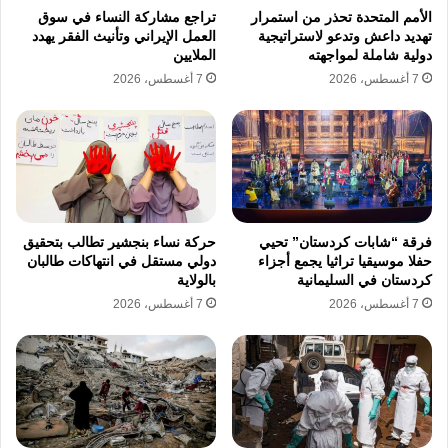
بالذهاب إلى المرحاض إلا بمعدل 3 مرات فقط
الأمم المتحدة تحذر من استمرار
تراجع مشاركة النساء في سوق
طوال اليوم الواحد، وهو ما اعتبرته انتهاكًا صارخًا
تهديد داعش وتدعو لاستراتيجية
العمل الإيراني وتأنيث الفقر يهدد
دولية شاملة لمواجهته
الملايين
يندرج تحت بند المعاملة اللاإنسانية التي تستهدف
7 أغسطس، 2026
7 أغسطس، 2026
إذلال المعتقلين والسياسيين وتدمير معنوياتهم.
ونقلت سبيدة قليان عن مصادر من داخل السجن
شهادات تؤكد أن العديد من المواطنين المعتقلين
وصلوا إلى مقر الاحتجاز وهم يعانون من جروح
بالغة وإصابات شديدة بجسدهم دون تقديم
فرقة “شابات كردستان” تحيي
حركة نساء بنجشير تطالب بتحقيق
حفلا موسيقيا تراثيا يجمع أجزاء
دولي مستقل في انتهاكات طالبان
الإسعافات الطبية اللازمة لهم، كما أشارت إلى
كردستان في السليمانية
بالولاية
7 أغسطس، 2026
7 أغسطس، 2026
الطرق غير الرسمية وغير القانونية التي تستخدمها
الجهات الأمنية في نقل المحتجزين وتسييرهم إلى
السجون، حيث وثقت حالة قامت فيها السلطات
بنقل مواطن مكبل ومحتجز على متن دراجة نارية
بعد إلقاء القبض عليه وتسليمه مباشرة لإدارة