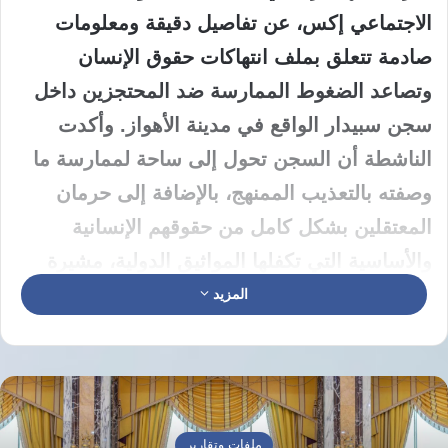
الاجتماعي إكس، عن تفاصيل دقيقة ومعلومات
صادمة تتعلق بملف انتهاكات حقوق الإنسان
وتصاعد الضغوط الممارسة ضد المحتجزين داخل
سجن سبيدار الواقع في مدينة الأهواز. وأكدت
الناشطة أن السجن تحول إلى ساحة لممارسة ما
وصفته بالتعذيب الممنهج، بالإضافة إلى حرمان
المعتقلين بشكل كامل من حقوقهم الإنسانية
والأساسية التي تكفلها المواثيق الدولية، مشيرة
إلى أن هذه الإجراءات التعسفية بدأت تتصاعد
المزيد
وتيرتها بشكل ملحوظ ومثير للقلق الشديد منذ
شهر يناير الماضي من العام الحالي، مما أدى إلى
تدهور الوضع الإنساني والصحي بشكل عام لجميع
السجناء السياسيين والمعتقلين على خلفية
ملفات وتقارير