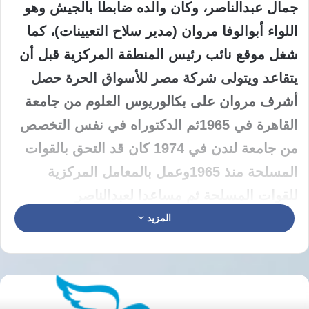
جمال‌‌ عبدالناصر، وكان والده ضابطا بالجيش وهو
اللواء أبوالوفا مروان (مدير سلاح التعيينات)، كما
شغل موقع‌‌ نائب رئيس المنطقة المركزية قبل أن
يتقاعد ويتولى شركة مصر للأسواق الحرة حصل
أشرف مروان على‌‌ بكالوريوس العلوم من جامعة
القاهرة في ‌‌1965‌‌ثم الدكتوراه في نفس التخصص
من جامعة لندن في ‌‌1974‌‌ كان قد التحق بالقوات
المسلحة منذ ‌‌1965‌‌وعمل بالمعامل المركزية
للقوات المسلحة ثم مساعدا لعبدالناصر‌‌
وفى‌‌1970‌‌أصبح سكرتير الرئيس السادات
المزيد
للمعلومات وهى الوظيفةالذى تغيراسمها لاحقا
وصارت سكرتير‌‌ الرئيس للاتصالات الخارجية، إلى
أن ترك موقعه في مارس ‌‌1976‌‌ وكان قد ترأس