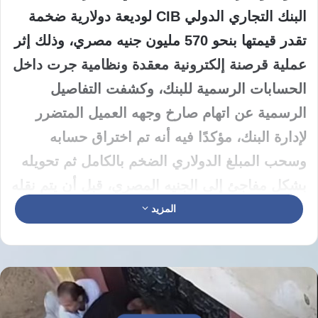
البنك التجاري الدولي CIB لوديعة دولارية ضخمة
تقدر قيمتها بنحو 570 مليون جنيه مصري، وذلك إثر
عملية قرصنة إلكترونية معقدة ونظامية جرت داخل
الحسابات الرسمية للبنك، وكشفت التفاصيل
الرسمية عن اتهام صارخ وجهه العميل المتضرر
لإدارة البنك، مؤكدًا فيه أنه تم اختراق حسابه
وسحب المبلغ الدولاري الضخم بالكامل ثم تحويله
بشكل مفاجئ إلى الجنيه المصري، قبل أن يتم نقله
وتحويله مباشرة من حسابه الشخصي إلى حساب
المزيد
شركة أخرى مجهولة ومشبوهة تمتلك حسابًا رسميًا
ونشطًا داخل نفس البنك دون إطلاق أي إنذار أمني
يحمي أموال المودعين.
واستعرض العميل المنكوب تفاصيل الأزمة الكارثية