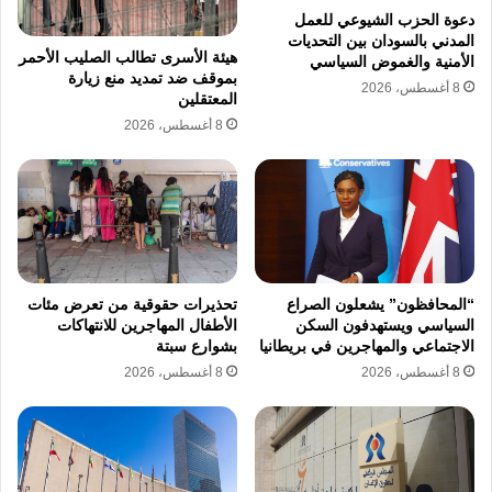
دون أن تتحرك الإدارة لإيقاف هذا الحساب أو
دعوة الحزب الشيوعي للعمل
تجميد الأرصدة المشبوهة المودعة به.
المدني بالسودان بين التحديات
هيئة الأسرى تطالب الصليب الأحمر
الأمنية والغموض السياسي
وفي المقابل، جاء رد رئيس مجلس إدارة البنك
بموقف ضد تمديد منع زيارة
8 أغسطس، 2026
المعتقلين
التجاري الدولي CIB الخبير المصرفي هشام عز
8 أغسطس، 2026
العرب، صادمًا وحاسمًا ومثيرًا للجدل عبر منصات
التواصل الاجتماعي، حيث ألقى بالمسؤولية الكاملة
والمطلقة على العميل دون مواربة، ورد هشام عز
العرب على العميل قائلًا بشكل مباشر: “حضرتك
دخلت على لينك الساعة الذكية وده نصباية وأدخلت
“المحافظون” يشعلون الصراع
تحذيرات حقوقية من تعرض مئات
السياسي ويستهدفون السكن
الأطفال المهاجرين للانتهاكات
الـ otp بكامل إرادتك مطلوب نعمل ايه تاني”،
الاجتماعي والمهاجرين في بريطانيا
بشوارع سبتة
8 أغسطس، 2026
8 أغسطس، 2026
ليعكس هذا الرد الرسمي تملص الإدارة من
الثغرات الأمنية وتحميل الضحية مسؤولية الوقوع
في فخ الهندسة الاجتماعية، ومؤكدًا أن البنك غير
مسؤول عن تفريط العملاء في رموز الأمان السرية