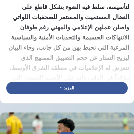
لتأسيسه، سلط فيه الضوء بشكل قاطع على
النضال المستميت والمستمر للصحفيات اللواتي
واصلن عملهن الإعلامي والمهني رغم طوفان
الانتهاكات الجسيمة والتحديات الأمنية والسياسية
المرعبة التي تحيط بهن من كل جانب، وجاء البيان
ليزيح الستار عن حجم التضييق الممنهج الذي
تتعرض له الإعلاميات في منطقة الشرق الأوسط،
مؤكداً في الوقت ذاته على الأهمية القصوى التي
يمثلها الإعلام الحر والديمقراطي في معركة الدفاع
المزيد
عن الحقيقة المفقودة وحقوق الإنسان المهدورة،
وترسيخ قيم العدالة والمساواة المجتمعية.
وأكد اتحاد إعلام المرأة في مستهل تقريره الصادر
من مركز الأخبار، أن الصحفيات في منطقة الشرق