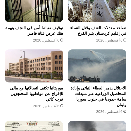
إلى إبراهيم دبيبة أو وليد اللافي.
وزارة الدفاع:
توافق مبدئي على تولي عبد
تصاعد معدلات العنف وقتل النساء
توقيف ضباط أمن في النجف بتهمة
السلام الزوبي للمنصب.
في إقليم كردستان يثير الفزع
هتك عرض فتاة قاصر
الأجهزة الأمنية:
رجّحت التسريبات تثبيت وزير
6 أغسطس، 2026
6 أغسطس، 2026
الداخلية الحالي في منصبه، مع تكليف عبد
المجيد مليقطة برئاسة جهاز المخابرات.
​وفي سياق متصل، أكدت المصادر استمرار
المداولات السرية بين الأطراف المعنية لحسم
الاحتلال يدمر الغطاء النباتي وإبادة
موريتانيا تكثف اتصالاتها مع مالي
المحاصيل الزراعية عبر مبيدات
للإفراج عن مواطنيها المحتجزين
مصير الوزارات والمؤسسات السيادية الحساسة،
سامة حدوديا في جنوب سوريا
قرب كاتي
ولبنان
وعلى رأسها وزارة الخارجية، إدارة مصرف ليبيا
6 أغسطس، 2026
6 أغسطس، 2026
المركزي، والمؤسسة الوطنية للنفط، وسط مساعٍ
دولية لضمان استقرار العائدات النفطية