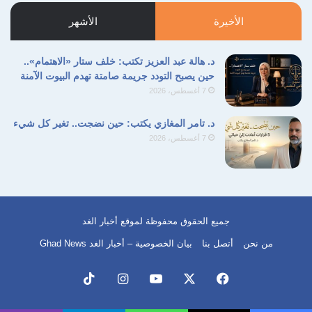
الأخيرة
الأشهر
د. هالة عبد العزيز تكتب: خلف ستار «الاهتمام»..
حين يصبح التودد جريمة صامتة تهدم البيوت الآمنة
7 أغسطس، 2026
د. تامر المغازي يكتب: حين نضجت.. تغير كل شيء
7 أغسطس، 2026
جميع الحقوق محفوظة لموقع أخبار الغد
من نحن
أتصل بنا
بيان الخصوصية – أخبار الغد Ghad News
فيسبوك
‫X
‫YouTube
انستقرام
‫TikTok