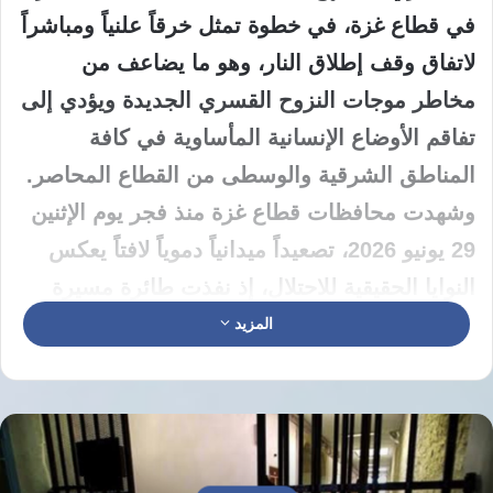
في قطاع غزة، في خطوة تمثل خرقاً علنياً ومباشراً
لاتفاق وقف إطلاق النار، وهو ما يضاعف من
مخاطر موجات النزوح القسري الجديدة ويؤدي إلى
تفاقم الأوضاع الإنسانية المأساوية في كافة
المناطق الشرقية والوسطى من القطاع المحاصر.
وشهدت محافظات قطاع غزة منذ فجر يوم الإثنين
29 يونيو 2026، تصعيداً ميدانياً دموياً لافتاً يعكس
النوايا الحقيقية للاحتلال، إذ نفذت طائرة مسيرة
تابعة للقوات الإسرائيلية غارة جوية غادرة
المزيد
استهدفت تجمعاً للمواطنين المدنيين العزل في
شارع البركة الواقع بالقرب من جسر وادي السلقا
في مدينة دير البلح، مما أسفر عن مقتل 3
فلسطينيين بينهم طفل بريء يبلغ من العمر 8