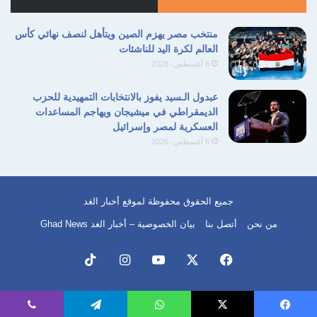
ألف شهيد، بالإضافة إلى أكثر من 173 ألف إصابة
منتخب مصر يهزم الصين ويتأهل لنصف نهائي كأس
مختلفة، فضلاً عن دمار واسع النطاق طال 90%
العالم لكرة اليد للناشئات
من إجمالي البنية التحتية المدنية والمنشآت الحيوية
6 أغسطس، 2026
في عموم القطاع المنكوب بأكمله.
عبدول الـسيد يفوز بالانتخابات التمهيدية للحزب
وتكشف هذه الوقائع الميدانية اليومية زيف
الديمقراطي في ميشيجان ويهاجم المساعدات
العسكرية لمصر وإسرائيل
الادعاءات الإسرائيلية بشأن الالتزام بالتهدئة، حيث
6 أغسطس، 2026
تحولت أروقة المحافظات الوسطى والشمالية إلى
مرتع للآليات العسكرية المتوغلة التي تهدف إلى
جميع الحقوق محفوظة لموقع أخبار الغد
تفريغ الأرض تماماً من أصحابها الشرعيين وإجبارهم
من نحن
أتصل بنا
بيان الخصوصية – أخبار الغد Ghad News
على النزوح المستمر وسط صمت مطبق ومخزٍ
للمنظومة الدولية بالكامل.
فيسبوك
‫X
‫YouTube
انستقرام
‫TikTok