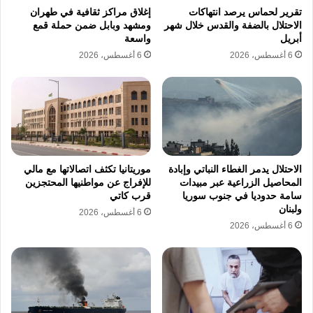
عاماً، بالإضافة إلى مقتل مدني آخر في غارة جوية
تقرير لحماس يرصد انتهاكات
إغلاق مراكز ثقافية في طهران
منفصلة استهدفت منطقة طبريا الواقعة في
الاحتلال بالضفة والقدس خلال شهر
ومشهد وبابل ضمن حملة قمع
أبريل
واسعة
مواصي خان يونس التي تعج بخيام النازحين.
6 أغسطس، 2026
6 أغسطس، 2026
وتزامناً مع هذا القصف العنيف، واصلت القوات
الإسرائيلية مخططها لتوسيع نطاق انتشارها البري
داخل “الخط الأصفر”، وهو الشريط الأمني العازل
الذي فرضته إسرائيل عنوة داخل أراضي قطاع غزة
وتمنع المواطنين الفلسطينيين من الاقتراب منه أو
الاحتلال يدمر الغطاء النباتي وإبادة
موريتانيا تكثف اتصالاتها مع مالي
المحاصيل الزراعية عبر مبيدات
للإفراج عن مواطنيها المحتجزين
استغلال أراضيهم الزراعية فيه.
سامة حدوديا في جنوب سوريا
قرب كاتي
ولبنان
6 أغسطس، 2026
ووفقاً لشهادات حية أدلى بها شهود عيان من قلب
6 أغسطس، 2026
الحدث، فقد أزاحت آليات وجرافات القوات
الإسرائيلية المكعبات الإسمنتية الضخمة التي ترمز
إلى هذا الخط نحو جهة الغرب لمسافة تقارب 150
متراً في محيط شركة الكهرباء بمخيم النصيرات،