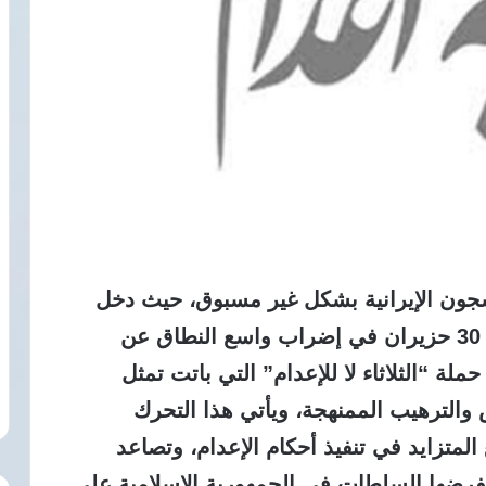
سجون الإيرانية بشكل غير مسبوق، حيث دخل
السجناء في 57 سجناً إيرانياً اليوم الثلاثاء 30 حزيران في إضراب واسع النطاق عن
وذلك تزامناً مع الأسبوع 127 من حملة “الثلاثاء لا للإعدام” التي باتت تمثل
الترهيب الممنهجة، ويأتي هذا التحرك
متزايد في تنفيذ أحكام الإعدام، وتصاعد
 تفرضها السلطات في الجمهورية الإسلامية على