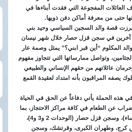
ف العائلات المفجوعة التي فقدت أبناءها في
 حتى من معرفة أماكن دفن ذويها.
برزت قصة والد السجين السياسي وحيد بني
 5 سجناء سياسيين آخرين في سجن قزل حصار خلال شهر نيسان
الد المكلوم “أين قبر ابني؟” يمثل وصمة عار
ثامين، وتواصل ممارساتها التي تتجاوز مفهوم
حرمان عائلاتهم من حقهم الإنساني والطبيعي
ك يصفه المراقبون بأنه امتداد لعقيدة القمع
 هذه الحملة يأتي دفاعاً عن الحق في الحياة
إضراب عن الطعام في كافة مراكز الاحتجاز، بما
في ذلك سجن إيفين (أجنحة الرجال والنساء)، وسجن قزل حصار (الوحدات 2 و3 و4)،
 كرج، وطهران الكبرى، وقرتشك، وسجن