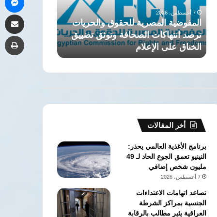
انتهاكات
الجيزة..
7 أغسطس، 2026
7 أغسطس، 2026
مشاركة 
الصحافة
تفاصيل
المفوضية المصرية للحقوق والحريات
اختلاس أموال ا
وتوثق
قضية
ترصد انتهاكات الصحافة وتوثق تضييق
بمستشفى الجيز
طب
تضييق
فساد
الخناق على الإعلام
كبرى
الخناق
كبرى
على
الإعلام
أخر المقالات
برنامج الأغذية العالمي يحذر:
النينيو تعمق الجوع الحاد لـ 49
مليون شخص إضافي
7 أغسطس، 2026
تصاعد اتهامات الاعتداءات
الجنسية بمراكز الشرطة
العراقية يثير مطالب بالرقابة