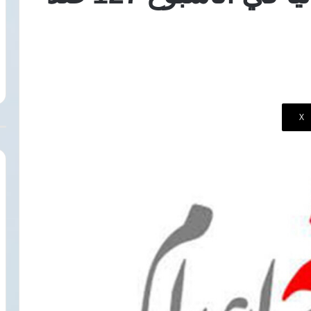
الحقوق
7 أغسطس، 2026
والحريات
 أسباب تخصيص
هيومن رايتس ووتش ترصد تدهور
بمصر
يف” وإزاحة الستار
الحقوق والحريات بمصر في ظل
في
ل
سياسات السلطة الحالية
ظل
سياسات
السلطة
الحالية
‫X