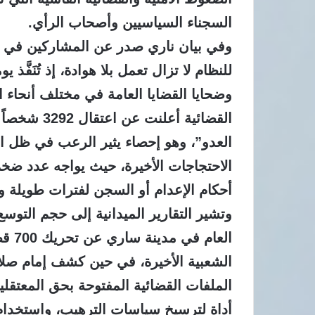
السجناء السياسيين وأصحاب الرأي.
وفي بيان ناري صدر عن المشاركين في الحم
للنظام لا تزال تعمل بلا هوادة، إذ تُنَفَّذ
وضحايا القضايا العامة في مختلف أنحاء 
القضائية أعل
العدو”، وهو إحصاء يثير الرعب في ظل ا
الاحتجاجات الأخيرة، حيث يواجه عدد ضخم م
أحكام الإعدام أو السجن لفترات طويلة و
وتشير التقارير الميدانية إلى حجم التو
العا
الشعبية الأخيرة، في حين كشف إمام صل
الملفات القضائية المفتوحة بحق المعتقلي
أداة لترسيخ سياسات الترهيب، واستخدا