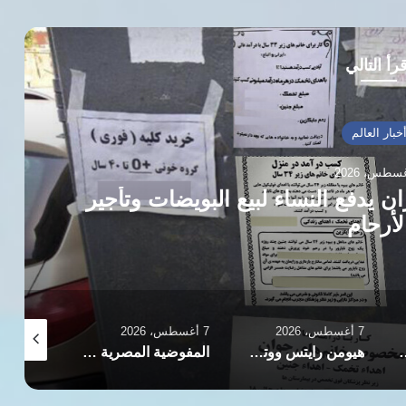
رأ التالي
خبار العالم
ان يدفع النساء لبيع البويضات وتأجير
لأرحام
7 أغسطس، 2026
7 أغسطس، 2026
7 أغسطس، 2026
ب في إطار حملة واسعة لمكافحة الفساد
هيومن رايتس ووتش ترصد تدهور الحقوق والحريات بمصر في ظل سياسات السلطة الحالية
المفوضية المصرية للحقوق والحريات ترصد انتهاكات الصحافة وتوثق تضييق الخناق على الإعلام