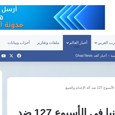
رب العربي
أخبار العالم
ملفات وتقارير
أحزاب وبيانات
ح
‫X
فيسبوك
e
أخبار الغد Ghad News
هيومن
رايتس
ووتش
ترصد
إضراب 57 سجنا إيرانيا في الأسبوع 127 ضد
تدهور