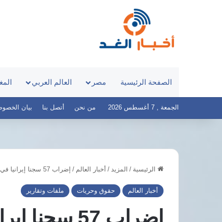
الصفحة الرئيسية
مصر
العالم العربي
المغ
الجمعة , 7 أغسطس 2026
من نحن
أتصل بنا
بيان الخصوصية – 
الرئيسية
/
المزيد
/
أخبار العالم
/
إضراب 57 سجنا إيرانيا في الأسبوع 127 ضد آلة الإعدام والقمع
د.أيمن
نور
أخبار العالم
حقوق وحريات
ملفات وتقارير
يكشف
أسباب
تخصيص