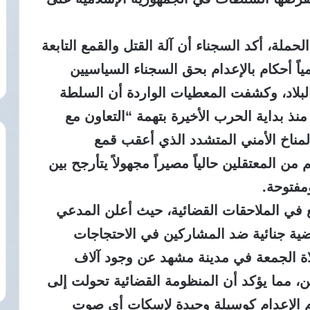
لة، أكد السجناء أن آلة القتل والقمع التابعة
 يومياً أحكام بالإعدام بحق السجناء السياسيين
البلاد، وكشفت المعطيات الواردة أن السلطة
نت عن اعتقال 3292 شخصاً منذ بداية الحرب الأخيرة بتهمة “التعاون مع
لمناخ الأمني المتشدد الذي أعقب قمع
ن المعتقلين حالياً مصيراً مجهولاً يتأرجح بين
مفتوحة.
سع في الملاحقات القضائية، حيث أعلن المدعي
م في مدينة ساري عن تحريك 700 قضية جنائية ضد المشاركين في الاحتجاجات
اة الجمعة في مدينة مشهد عن وجود آلاف
ن، مما يؤكد أن المنظومة القضائية تحولت إلى
م الإعدام كوسيلة وحيدة لإسكات أي صوت