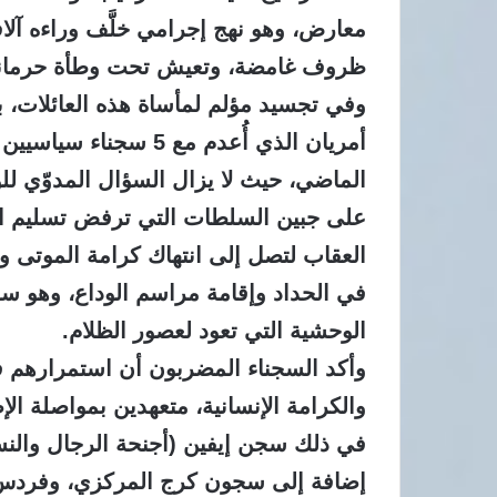
معارض، وهو نهج إجرامي خلَّف وراءه آلا
ظروف غامضة، وتعيش تحت وطأة حرمانها
وفي تجسيد مؤلم لمأساة هذه العائلات، 
أمريان الذي أُعدم مع
الماضي، حيث لا يزال السؤال المدوّي للو
على جبين السلطات التي ترفض تسليم الج
العقاب لتصل إلى انتهاك كرامة الموتى و
في الحداد وإقامة مراسم الوداع، وهو سلو
الوحشية التي تعود لعصور الظلام.
وأكد السجناء المضربون أن استمرارهم في
والكرامة الإنسانية، متعهدين بمواصلة ال
إضافة إلى سجون كرج المركزي، وفردس