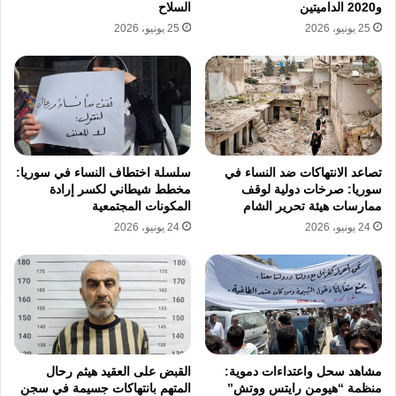
و2020 الداميتين
السلاح
والمصابين، وسط استمرار اتهامات متبادلة بخرق
25 يونيو، 2026
25 يونيو، 2026
الاتفاق بين الأطراف المحلية.
من جانبه، استعرض الأمين العام لمجلس الشعب،
محمد حمزة شموط، تفاصيل “الثلث المكمل”،
موضحًا أنه يضم 23 عضوًا من الأعيان و47 من
تصاعد الانتهاكات ضد النساء في
سلسلة اختطاف النساء في سوريا:
الكفاءات، بينهم 12 من حملة الماجستير و17 من
سوريا: صرخات دولية لوقف
مخطط شيطاني لكسر إرادة
ممارسات هيئة تحرير الشام
المكونات المجتمعية
حملة الدكتوراه.
24 يونيو، 2026
24 يونيو، 2026
وكانت سوريا قد شهدت في أكتوبر 2025 أول
انتخابات لمجلس الشعب منذ التغيير السياسي
الذي أعقب نهاية حكم بشار الأسد في ديسمبر
2024، ضمن مرحلة انتقالية تمتد لأربع سنوات مع
مشاهد سحل واعتداءات دموية:
القبض على العقيد هيثم رحال
منظمة “هيومن رايتس ووتش”
المتهم بانتهاكات جسيمة في سجن
إمكانية التمديد.