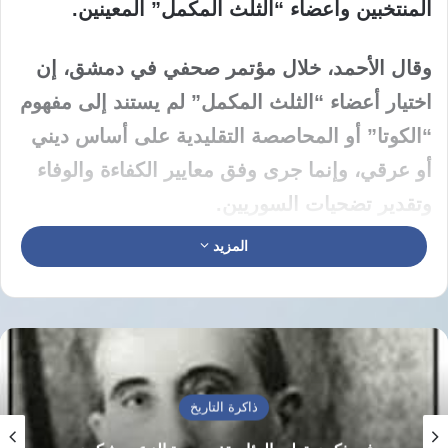
المنتخبين وأعضاء “الثلث المكمل” المعينين.
وقال الأحمد، خلال مؤتمر صحفي في دمشق، إن
اختيار أعضاء “الثلث المكمل” لم يستند إلى مفهوم
“الكوتا” أو المحاصصة التقليدية على أساس ديني
أو عرقي، وإنما جرى وفق معايير الكفاءة والوفاء
وتقدير تضحيات السوريين.
المزيد
وأوضح أن مدة دورة مجلس الشعب، وفق الإعلان
الدستوري، تبلغ سنتين ونصف السنة، أي 30 شهرًا،
قابلة للتمديد.
وأشار الأحمد إلى أن الهدف من “الثلث المكمل”
ذاكرة التاريخ
هو الجمع بين من قدّموا تضحيات خلال السنوات