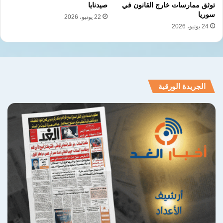
توثق ممارسات خارج القانون في
صيدنايا
سوريا
22 يونيو، 2026
ويتولى مجلس الشعب مهام اقتراح القوانين
24 يونيو، 2026
وإقرارها، وتعديل أو إلغاء التشريعات السابقة،
والمصادقة على المعاهدات الدولية، وإقرار
الموازنة العامة، والعفو العام.
الجريدة الورقية
نسخ الرابط