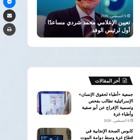
أول
لتفجير
مشاركة 
لرئيس
الأوضاع
5 أغسطس، 2026
5 أغسطس، 2026
الوفد
بالمنطقة
تعيين الإعلامي محمد شردي مساعدًا
مصر: انتهاكات
طب
أول لرئيس الوفد
لتفجير الأوضاع 
أخر المقالات
جمعية «أطباء لحقوق الإنسان»
الإسرائيلية تطالب بفحص
وتسمية الإفراج عن أبو صفية
وأطباء غزة
6 أغسطس، 2026
كابوس الصحة الإنجابية في
قطاع غزة وسط دوامة الموت