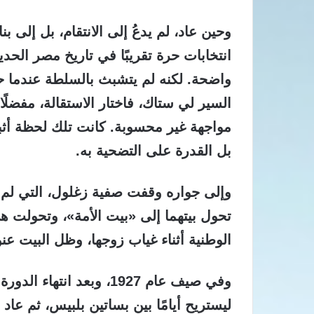
انتخابات حرة تقريبًا في تاريخ مصر الح
واضحة. لكنه لم يتشبث بالسلطة عندما ح
السير لي ستاك، فاختار الاستقالة، مفضل
مواجهة غير محسوبة. كانت تلك لحظة أثب
بل القدرة على التضحية به.
وإلى جواره وقفت صفية زغلول، التي ل
تحول بيتهما إلى «بيت الأمة»، وتحولت 
الوطنية أثناء غياب زوجها، وظل البيت عنو
وفي صيف عام 1927، وبعد ان
ليستريح أيامًا بين بساتين بلبيس، ثم عاد