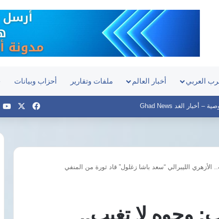
رب العربي
أخبار العالم
ملفات وتقارير
أحزاب وبيانات
ح
‫X
فيسبوك
e
– أخبار الغد Ghad News
.. الأزهري الليبرالي “سعد باشا زغلول” قاد ثورة من المنفي
جمال
عبدالرحيم:
عقوبة
انتحال
ب: وجوه لا تغيب..
صفة