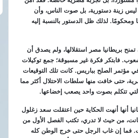
 ليس زينة دستورية، بل صوت الناس، وأن
 ومحكومًا. لذلك ظل الدستور بالنسبة إليه
 تمنح بريطانيا مصر استقلالها، ولم يصدق أن
شعوب. فابتكر فكرة غير مسبوقة؛ جمع توكيلات
ي مؤتمر الصلح بباريس. كانت تلك التوقيعات
رية، حتى خافت منها سلطات الاحتلال أكثر مما
التي تتكلم بصوت واحد يصعب إخضاعها.
رس 1919، ظنت بريطانيا أنها أنهت الحكاية حين اعتقلت سعد زغلول
كانت، من حيث لا تدري، تكتب الفصل الأول من
. فما إن غاب الرجل حتى خرج الوطن كله