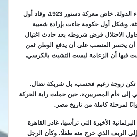
وحين عاد، لم يدعُ إلى الانتقام، بل إلى بناء الدولة. خاض معركة دستور 1923، وقاد أول
ديثة، وشكل أول حكومة جاءت بإرادة شعبية
اول الاحتلال فرض شروطه بعد حادث اغتيال
ًا أن يخسر المنصب على أن يدفع الوطن ثمن
ت فيها أن الزعامة ليست التشبث بالكرسي،
م تكن زوجة زعيم فحسب، بل شريكة نضال.
هي إلى «أم المصريين»، حين حملت راية الحركة
انًا لمرحلة كاملة من تاريخ مصر.
تهاء الدورة البرلمانية الأخيرة التي ترأسها، غادر القاهرة
 إلى الريف الذي خرج منه طفلًا. وكأن الرجل