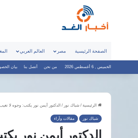
الصفحة الرئيسية
مصر
العالم العربي
المغ
الخميس , 6 أغسطس 2026
من نحن
أتصل بنا
بيان الخصوصية 
الرئيسية
/
شباك نور
/
الدكتور أيمن نور يكتب: وجوه لا تغيب
مدبولي
يستعرض
شباك نور
مقالات وآراء
إنشاء
مدينتين
الدكتور أيمن نور يكت
طبيتين