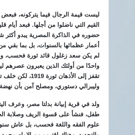
ليست قيمة الرجال فيما يتركونه، فبعض 
القيم التي ناضلوا من أجلها. فبعد أيام ق
حضوره في الذاكرة المصرية يبدو أكثر شباب
أعمار عظمائها بالسنوات، بل بما بقي م
لم يكن سعد زغلول قائد ثورة فحسب، و
واحدًا من أولئك الذين يعبرون عصرهم ل
تقفز إلى الأذهان ث
وليبرالي دستوري، ومصلح آمن بأن نهضة ا
ولد في قرية إبيانة بدلتا مصر، وعرف ال
طفل، فنشأ على قسوة الريف وصلابة الحي
علوم الفقه واللغة فحسب، بل عاش سنوات
والتجديد. وهناك اقترب من الإمام محمد