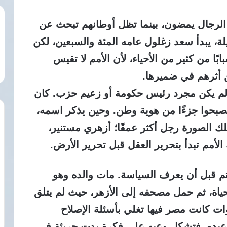
الرجال يمضون، بينما تظل أوطانهم تبحث عن
ليلة، يبدأ سعد زغلول عامه المئة والسبعين، لكن
ًا من كثير من الأحياء، لأن الأمم لا تقيس
ن أثرهم في ضميرها.
لم يكن مجرد رئيس حكومة أو زعيم حزب. كان
يصبحوا جزءًا من هوية وطن. وحين يذكر اسمه،
ورة 1919، لكن خلف تلك الصورة رجل أكثر عمقًا؛ أزهري مستنير،
لأمم تبدأ بتحرير العقل قبل تحرير الأرض.
يتم قبل أن يعرف السياسة. مات والده وهو
اة، ثم حمل مصحفه إلى الأزهر، حيث لم يتلق
 كانت مصر فيها تغلي بأسئلة الإصلاح
 عبده، فتشكل وعيه على فكرة بدت جريئة في