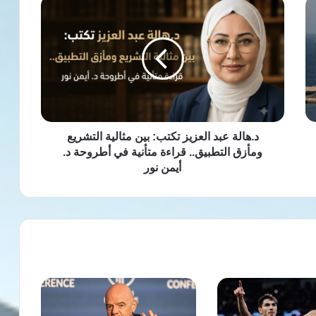
د.هالة
عبد
العزيز
تكتب:
بين
مثالية
التشريع
ومأزق
التطبيق..
قراءة
د.هالة عبد العزيز تكتب: بين مثالية التشريع
متأنية
ومأزق التطبيق.. قراءة متأنية في أطروحة د.
في
أيمن نور
أطروحة
د.
أيمن
نور