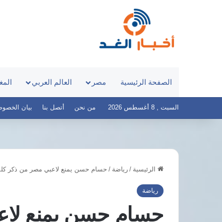
الصفحة الرئيسية
مصر
العالم العربي
المغ
السبت , 8 أغسطس 2026
من نحن
أتصل بنا
بيان الخصوصية – 
الرئيسية
/
رياضة
/
حسام حسن يمنع لاعبي مصر من ذكر كلمة “
الحكومة
المكتب
تدرس
التنفيذي
رياضة
إنشاء
لحزب
حسام حسن يمنع لاع
وقف
الوفد
خيري
يوافق