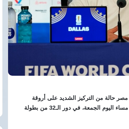
ر حالة من التركيز الشديد على أروقة
“الفراعنة” قبل مواجهة أستراليا المقرر، مساء اليوم الجمعة، في دور الـ32 من بطولة