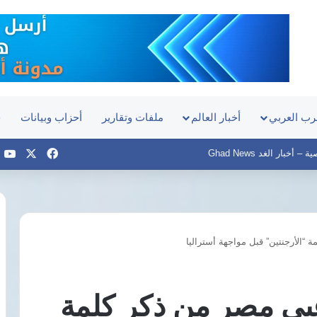
رب العربي
أخبار العالم
ملفات وتقارير
أحزاب وبيانات
ح
‫X
فيسبوك
e
أخبار الغد Ghad News
الأرجنتين” قبل مواجهة أستراليا
عمار
علي
حسن
بي مصر من ذكر كلمة
لـ«رويترز»:
انتقال