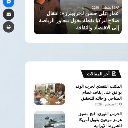
إماراتية
معصوم
8 أغسطس، 2026
مشاركة 
في
مرزوق
في رسالة ت
8 أغسطس، 2026
مضيق
يسترجع
ياضة
مصر تدين استهداف ناقلة نفط إماراتية
معصوم مرز
طب
هرمز
«أكاذيب
في مضيق هرمز
الإعلام» ضده قب
الإعلام»
ضده
قبل
8
سنوات
أخر المقالات
المكتب التنفيذي لحزب الوفد
يوافق على إيقاف عصام
الصباحي وإحالته للتحقيق
8 أغسطس، 2026
الحرس الثوري: فتح مضيق
هرمز مرهون بقبول أمريكا
للشروط الإيرانية