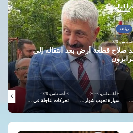
رأ التالي
رياضة
6 أغسطس، 2026
م الصين ويتأهل لنصف نهائي كأس العالم لكرة
للناشئات
6 أغسطس، 2026
6 أغسطس، 2026
5 أغسطس، 2026
سيارة تجوب شوارع طرابزون احتفالًا باقتراب انتقال محمد صلاح إلى طرابزون سبور
تحركات عاجلة في الزمالك لحسم موقف بيزيرا وسط أنباء عن رحيله
أتلتيكو مدريد يقترب من خطف روميرو بسبب تعثر إنتر ميلان في بيع ثلاثيه