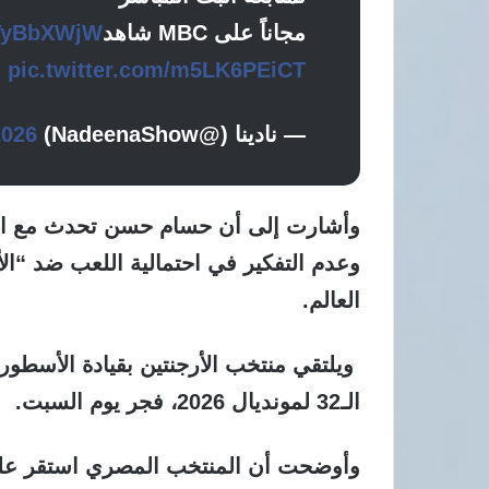
مجاناً على MBC شاهد
bTyBbXWjW
pic.twitter.com/m5LK6PEiCT
— نادينا (@NadeenaShow)
2026
وأشارت إلى أن حسام حسن تحدث مع اللاع
وعدم التفكير في احتمالية اللعب ضد “ا
العالم.
ويلتقي منتخب الأرجنتين بقيادة الأسطو
الـ32 لمونديال 2026، فجر يوم السبت.
وأوضحت أن المنتخب المصري استقر عل