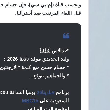
وبحسب قناة (إم بي سي)، فإن حسام حسن
قبل اللقاء المرتقب ضد أستراليا.
📍دالاس 🇺🇸
وليد الحديدي موفد نادينا 2026 :
* حسام حسن منع كلمة "الأرجنتين" إ
* والجماهير تتوقع..
برنامج
#نادينا26
السعودية على
#MBC1
لمتابعة البث المباشر