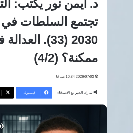
د. أيمن نور يكتب: ال
لوقف
7 أغسطس، 2026
الانتهاكات
8 دول عربية وإسل
الإسرائيلية
تجتمع السلطات في ي
الانتهاكات الإسرائيل
وإقامة
فلسطينية
دولة
2030 (33). ال
فلسطينية
ممكنة؟ (4/2)
2026/07/03 10:34 صباحًا
فيسبوك
شارك الخبر مع الاصدقاء