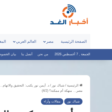
الصفحة الرئيسية
مصر
العالم العربي
المغ
الجمعة , 7 أغسطس 2026
من نحن
أتصل بنا
بيان الخصوصية – 
الرئيسية
/
شباك نور
/
8
مصر… منهكة أم ممكنة؟ (4/2)
دول
عربية
شباك نور
مقالات وآراء
وإسلامية
تدعو