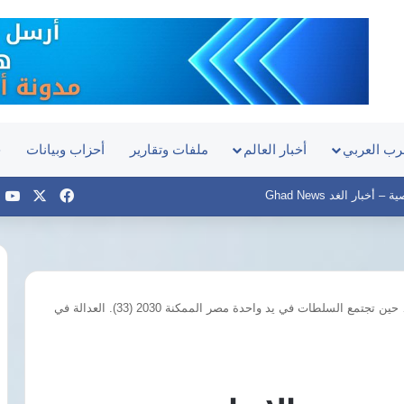
رب العربي
أخبار العالم
ملفات وتقارير
أحزاب وبيانات
ح
‫X
فيسبوك
e
أخبار الغد Ghad News
د. أيمن نور يكتب: التحقيق والاتهام… حين تجتمع السلطات في يد واحدة مصر الممكنة 2030 (33). العدالة في
مصر
والبرازيل
تبحثان
تحويل
قناة