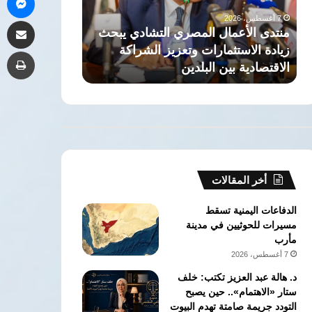
زيادة
صحة»
7 أغسطس، 2026
7 أغسطس، 2026
مشاركة 
الاستثمارات
للكشف
منتدى الأعمال المصري التشادي يبحث
وتعزيز
المبكر
زيادة الاستثمارات وتعزيز الشراكة
للكشف المبكر 
طب
الشراكة
عن
الاقتصادية بين البلدين
المزمنة بالمجان
الاقتصادية
السرطان
بين
والأمراض
البلدين
المزمنة
بالمجان
أخر المقالات
الدفاعات اليمنية تسقط
مسيرات للحوثيين في مدينة
مأرب
7 أغسطس، 2026
د. هالة عبد العزيز تكتب: خلف
ستار «الاهتمام».. حين يصبح
التودد جريمة صامتة تهدم البيوت