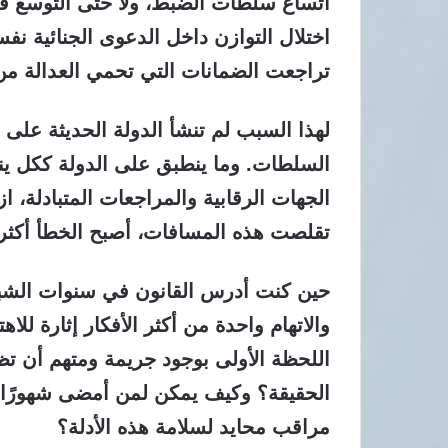
اتساع سلطات الضبط، ولا حتى التوسع في ا
اختلال التوازن داخل الدعوى الجنائية ن
تراجعت الضمانات التي تحمي العدالة م
لهذا السبب لم تنشأ الدولة الحديثة على
السلطات. وما ينطبق على الدولة ككل ينط
الجهات الرقابية والمراجعات المتبادلة، 
تقلصت هذه المسافات، أصبح الخطأ أكثر اح
حين كنت أدرس القانون في سنوات الشبا
والاتهام واحدة من أكثر الأفكار إثارة للا
اللحظة الأولى بوجود جريمة ومتهم أن ت
الحقيقة؟ وكيف يمكن لمن أمضى شهورًا ف
مراقب محايد لسلامة هذه الأدلة؟