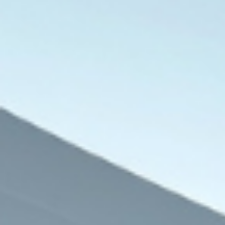
حقوق وحريات
6 أغسطس، 2026
منظمات حقوقية فلسطينية تكشف تفاصيل وح
لمدير مستشفى شمال قطاع غز
6 أغسطس، 2026
5 أغسطس، 2026
قرار تعليق تصديق الشهادات باليمن يثير الجدل ويهدد مستقبل الطلاب الخارجي
مأساة جديدة بالمتوسط: وفاة 17 مهاجرا جزائريا وإنقاذ شخصين قبالة البليار
جمال عبدالرحيم: عقوبة انتحال صفة صحفي الحبس سنة وغرامة 300 جنيه أو إحدى العقوبتين