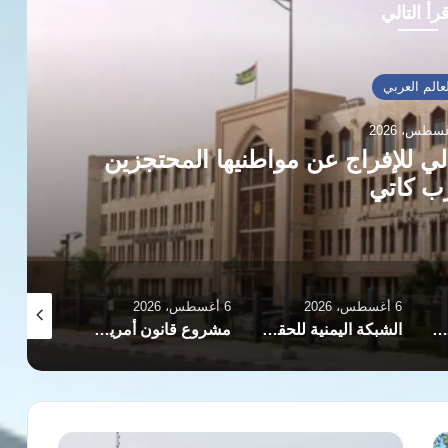
رأ التالي
عالم العربي
الي للإفراج عن مواطنيها المحتجزين
ب كاتي
6 أغسطس، 2026
6 أغسطس، 2026
6 أغسطس، 2026
منظمات حقوقية فلسطينية تكشف تفاصيل وحشية الاعتقال والتعذيب لمدير مستشفى شمال قطاع غزة في السجون
الشبكة اليمنية للحقوق والحريات تدين إغراق الحوثيين سفينة مساعدات بالبحر الأحمر
مشروع قانون أمريكي من الحزبين لمواجهة الفظائع ووقف حرب السودان
المسلحون