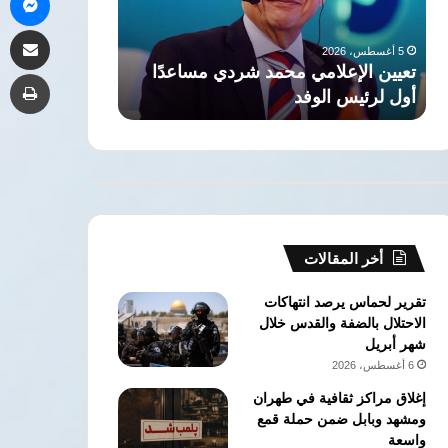
أول
لتفجير
مشاركة 
لرئيس
الأوضاع
5 أغسطس، 2026
5 أغسطس، 2026
الوفد
بالمنطقة
تعيين الإعلامي محمد شردي مساعدًا
مصر: انتهاكات
طب
أول لرئيس الوفد
لتفجير الأوضاع 
أخر المقالات
تقرير لحماس يرصد انتهاكات
الاحتلال بالضفة والقدس خلال
شهر أبريل
6 أغسطس، 2026
إغلاق مراكز ثقافية في طهران
ومشهد وبابل ضمن حملة قمع
واسعة