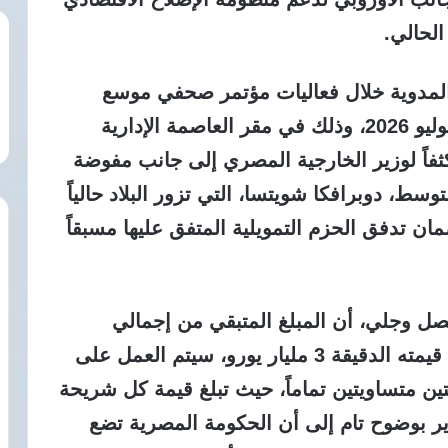
الحالي.
المدوية خلال فعاليات مؤتمر صحفي موسع
ومكثف تم عقده يوم السبت الموافق 4 يوليو 2026، وذلك في مقر العاصمة الإدارية
كثفاً لوزير الخارجية المصري إلى جانب مفوضة
توسط، دوبرافكا شويتسا، التي تزور البلاد حالياً
ن تدفق الحزم التمويلية المتفق عليها مسبقاً
ل وجلي، أن المبلغ المتبقي من إجمالي
برنامج المساعدات المالية الكلية، والبالغ قيمته الدقيقة 3 مليار يورو، سيتم العمل على
ين متساويتين تماماً، حيث تبلغ قيمة كل شريحة
. وأشار الوزير بوضوح تام إلى أن الحكومة المصرية تضع