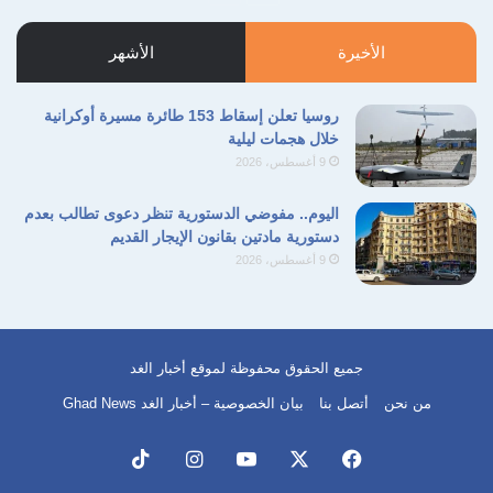
أفريقيا للناشئين بجدارة واستحقاق، لتتعلق آمال
التالية
السابقة
الجماهير المصرية به في قيادة هؤلاء الفراعنة
الأخيرة
الأشهر
الصغار نحو الصعود للمونديال مجددًا كمدرب، ليعيد
روسيا تعلن إسقاط 153 طائرة مسيرة أوكرانية
كتابة التاريخ الذي صنعه بأقدامه الذهبية كلاعب
خلال هجمات ليلية
إسكندراني يفتخر به كل عشاق ومتابعي الكرة
9 أغسطس، 2026
المصرية.
اليوم.. مفوضي الدستورية تنظر دعوى تطالب بعدم
دستورية مادتين بقانون الإيجار القديم
9 أغسطس، 2026
نسخ الرابط
جميع الحقوق محفوظة لموقع أخبار الغد
من نحن
أتصل بنا
بيان الخصوصية – أخبار الغد Ghad News
فيسبوك
‫X
‫YouTube
انستقرام
‫TikTok