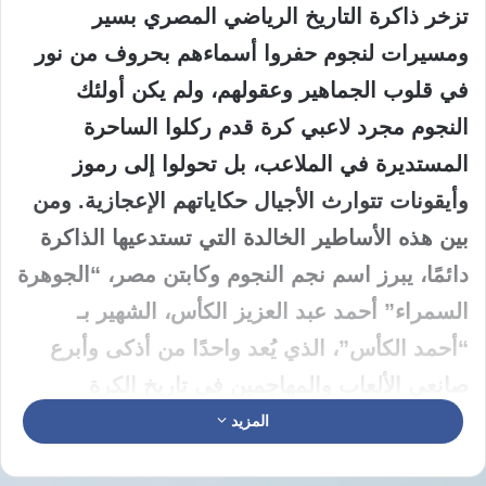
تزخر ذاكرة التاريخ الرياضي المصري بسير
ومسيرات لنجوم حفروا أسماءهم بحروف من نور
في قلوب الجماهير وعقولهم، ولم يكن أولئك
النجوم مجرد لاعبي كرة قدم ركلوا الساحرة
المستديرة في الملاعب، بل تحولوا إلى رموز
وأيقونات تتوارث الأجيال حكاياتهم الإعجازية. ومن
بين هذه الأساطير الخالدة التي تستدعيها الذاكرة
دائمًا، يبرز اسم نجم النجوم وكابتن مصر، “الجوهرة
السمراء” أحمد عبد العزيز الكأس، الشهير بـ
“أحمد الكأس”، الذي يُعد واحدًا من أذكى وأبرع
صانعي الألعاب والمهاجمين في تاريخ الكرة
الأفريقية والمصرية عبر كل العصور والمراحل
المزيد
الزمنية.