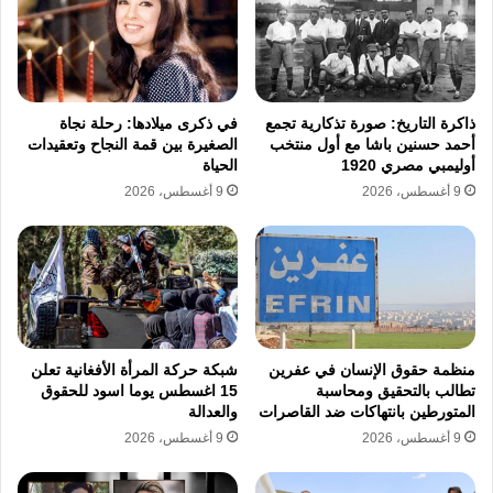
أنظار مسئولي نادي الزمالك، الذين دخلوا في
مفاوضات مكثفة ليرتدي القميص الأبيض، وفي
مدرسة الفن والهندسة سطر الكأس تاريخًا جديدًا،
ذاكرة التاريخ: صورة تذكارية تجمع
في ذكرى ميلادها: رحلة نجاة
أحمد حسنين باشا مع أول منتخب
الصغيرة بين قمة النجاح وتعقيدات
وقاد الزمالك لمنصات التتويج، وأحرز 5 أهداف
أوليمبي مصري 1920
الحياة
حاسمة مع الفراعنة البيض خلال المشاركات
9 أغسطس، 2026
9 أغسطس، 2026
الأفريقية المختلفة، ليثبت كفاءته الفنية العالية على
الصعيد القاري، قبل أن يختتم مشواره الملاعب
بالانتقال لنادي الاتحاد السكندري زعيم الثغر.
صانع ملحمة الصعود إلى مونديال إيطاليا
منظمة حقوق الإنسان في عفرين
شبكة حركة المرأة الأفغانية تعلن
1990
تطالب بالتحقيق ومحاسبة
15 اغسطس يوما اسود للحقوق
المتورطين بانتهاكات ضد القاصرات
والعدالة
9 أغسطس، 2026
9 أغسطس، 2026
تظل المحطة الأبرز والأكثر خلودًا في مسيرة
الجوهرة السمراء هي مشاركته مع المنتخب