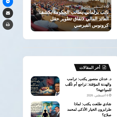
صحفي
أول
5 أغسطس، 2026
مشاركة 
الحبس
لرئيس
جمال عبدالرحيم: عقوبة انتحال صفة
5 أغسطس، 2026
سنة
الوفد
صحفي الحبس سنة وغرامة 300 جنيه
تعيين الإعلامي
طب
وغرامة
أو إحدى العقوبتين
أول لرئيس الوف
300
جنيه
أو
إحدى
العقوبتين
أخر المقالات
د. عدنان منصور يكتب: ترامب
والهدنة المؤقتة: تراجع أم تأهّب
للمواجهة؟
6 أغسطس، 2026
شادي طلعت يكتب: لماذا
طرابزون الخيار الأذكى لمحمد
صلاح؟