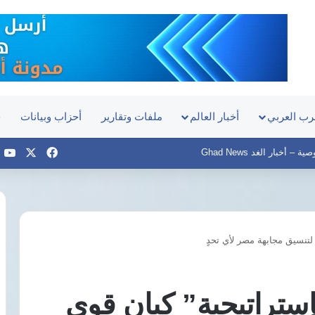
رب العربي
أخبار العالم
ملفات وتقارير
أحزاب وبيانات
ح
‫X
فيسبوك
e
– أخبار الغد Ghad News
 لتنسيق مجابهة مصر لأي تحدٍ
نائب
برلماني
يطالب
إستراتيجية” كيان قوي
الحكومة
بكشف