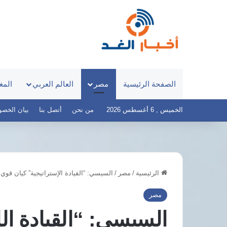
الصفحة الرئيسية
مصر
العالم العربي
المغ
الخميس , 6 أغسطس 2026
من نحن
أتصل بنا
بيان الخصوصية 
الرئيسية
/
مصر
/
السيسي: “القيادة الإستراتيجية” كيان قوي
لسيسي
مصر
ملك
تخطط
مصر
بحرين
لمجمع
السيسي: “القيادة ال
حثان
ألواح
ي
شمسية