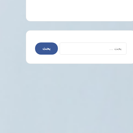
البحث
عن: