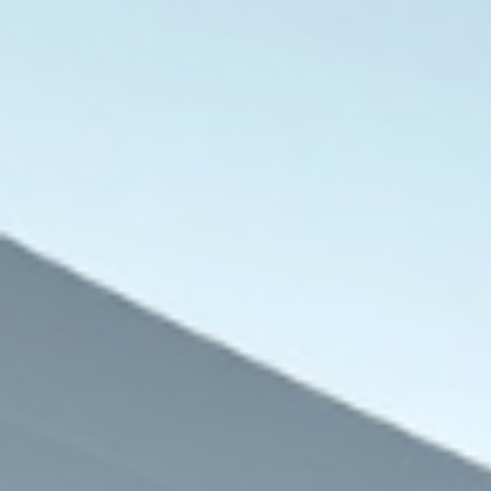
مقالات وآراء
8 أغسطس، 2026
د.أيمن خالد يكتب: تركيا والسعودية وباكست
المشترك في الريا
8 أغسطس، 2026
8 أغسطس، 2026
علاء عبد اللا يكتب: ترامب يهزي!
د. أيمن نور يكتب: عمتي… السرية… الجديدة!
أنور الرشيد يكتب: اتفاق مكة التاريخي سيفرض السلام في المنطقة