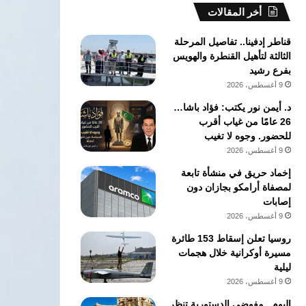
أخر المقالات
قناطر إدفينا.. تفاصيل المرحلة
الثالثة لتأهيل القنطرة والهويس
بفرع رشيد
9 أغسطس، 2026
د. أيمن نور يكتب: فؤاد باشا…
26 عامًا من غياب أقرب
للحضور. وجوه لا تغيب
9 أغسطس، 2026
إخماد حريق في منشأة تابعة
لمصفاة أرامكو بجازان دون
إصابات
9 أغسطس، 2026
روسيا تعلن إسقاط 153 طائرة
مسيرة أوكرانية خلال هجمات
ليلية
9 أغسطس، 2026
اليوم.. مفوضي الدستورية تنظر