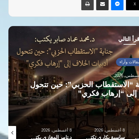
‫X
رأ التالي
قالات وآراء
ة “الاستقطاب الحزبي”: حين تتحول
 إلى “إرهاب فكري”
8 أغسطس، 2026
8 أغسطس، 2026
8 أغسطس، 2026
 يكتب: تركيا والسعودية وباكستان يوقعون اتفاقا للدفاع المشترك في الرياض
ساسية بكاري تكتب: اتفاق مكة.. حين يسبق مصنع السلاح تعريف العدو
د.تامر المغازي يكتب: حين نضجت.. تغير كل شيء وماذا وجدت بعد أن تركت؟ (2)