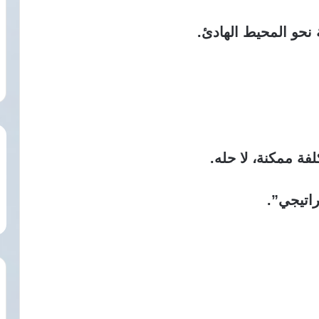
فة ممكنة، لا حله.
راتيجي”.