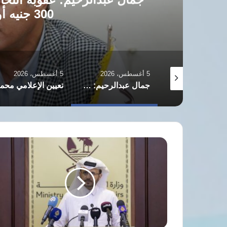
300 جنيه أو إحدى العقوبتين
5 أغسطس، 2026
5 أغسطس، 2026
نائب برلماني يطالب الحكومة بكشف العائد المالي لاتفاق تطوير حقل كرونوس القبرصي
جمال عبدالرحيم: عقوبة انتحال صفة صحفي الحبس سنة وغرامة 300 جنيه أو إحدى العقوبتين
الدوحة:
استهداف
إيران
ناقلة
غاز
قطرية
"اعتداء
مرفوض"