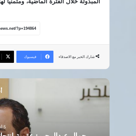
المبذولة خلال الفترة الماضية، ومتمنيا له
فيسبوك
شارك الخبر مع الاصدقاء
أق
5 أغسطس، 2026
جمال عبدالرحيم: عقوبة انت