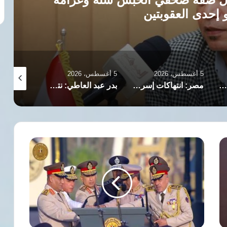
5 أغسطس، 2026
5 أغسطس، 2026
5 أغسطس، 2026
تعيين الإعلامي محمد شردي مساعدًا أول لرئيس الوفد
مصر: انتهاكات إسرائيل بالقدس ستؤدي لتفجير الأوضاع بالمنطقة
بدر عبد العاطي: نتطلع لاستكمال إجراءات تدشين مجلس الأعمال المصري الباكستاني
السيسي:
"القيادة
الإستراتيجية"
كيان
قوي
لتنسيق
مجابهة
مصر