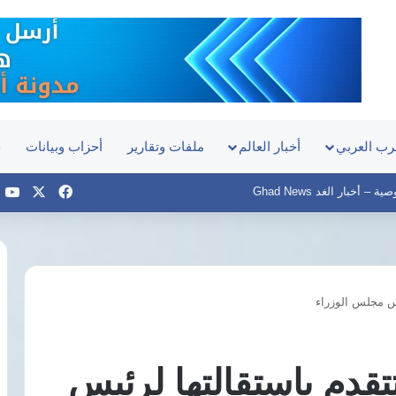
رب العربي
أخبار العالم
ملفات وتقارير
أحزاب وبيانات
ح
‫X
فيسبوك
e
– أخبار الغد Ghad News
يس مجلس الوزراء
سيارة
تجوب
شوارع
تقدم باستقالتها لرئيس
طرابزون
احتفالًا