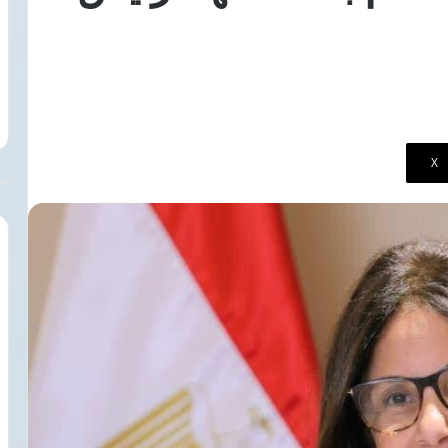
باقتراب
6 أغسطس، 2026
انتقال
سيارة تجوب شوارع طرابزون احتفالًا
محمد
ية تتناول
باقتراب انتقال محمد صلاح إلى
صلاح
ة
طرابزون سبور
إلى
طرابزون
سبور
‫X