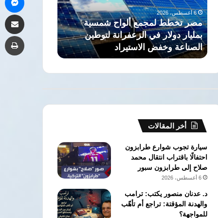
بمليار
العائد
6 أغسطس، 2026
6 أغسطس، 2026
مشاركة 
دولار
المالي
مصر تخطط لمجمع ألواح شمسية
نائب برلماني 
في
لاتفاق
بمليار دولار في الزعفرانة لتوطين
العائد المالي ل
طب
الزعفرانة
تطوير
الصناعة وخفض الاستيراد
كرونوس القبر
لتوطين
حقل
الصناعة
كرونوس
وخفض
القبرصي
الاستيراد
أخر المقالات
سيارة تجوب شوارع طرابزون
احتفالًا باقتراب انتقال محمد
صلاح إلى طرابزون سبور
6 أغسطس، 2026
د. عدنان منصور يكتب: ترامب
والهدنة المؤقتة: تراجع أم تأهّب
للمواجهة؟