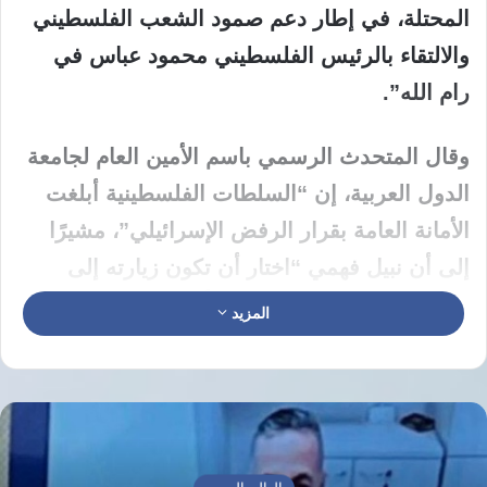
المحتلة، في إطار دعم صمود الشعب الفلسطيني
والالتقاء بالرئيس الفلسطيني محمود عباس في
رام الله”.
وقال المتحدث الرسمي باسم الأمين العام لجامعة
الدول العربية، إن “السلطات الفلسطينية أبلغت
الأمانة العامة بقرار الرفض الإسرائيلي”، مشيرًا
إلى أن نبيل فهمي “اختار أن تكون زيارته إلى
الأراضي الفلسطينية المحتلة أولى وجهاته
المزيد
الخارجية، تأكيدًا على مركزية القضية الفلسطينية
وكونها ستظل على رأس أولويات العالم العربي”.
وأضاف المتحدث، أن الشعب الفلسطيني يواجه
ظروفًا صعبة داخل بلداته ومدنه، في ظل تزايد