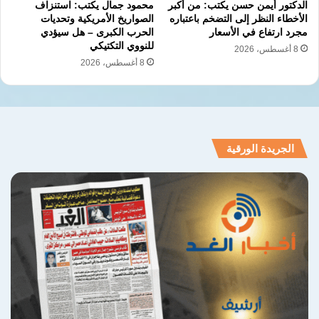
الدكتور أيمن حسن يكتب: من أكبر
محمود جمال يكتب: استنزاف
تركيا مستعدة للتعامل مع أي تصعيد إذا فُرض
الأخطاء النظر إلى التضخم باعتباره
الصواريخ الأمريكية وتحديات
عليها، وأنها لن تتراجع عن الدفاع عن مصالحها
مجرد ارتفاع في الأسعار
الحرب الكبرى – هل سيؤدي
للنووي التكتيكي
8 أغسطس، 2026
وسياساتها.
8 أغسطس، 2026
وهذا النوع من الخطاب يندرج ضمن استراتيجية
الردع،
التي تهدف إلى منع الخصوم من إساءة
تقدير الموقف التركي، دون الانزلاق إلى خطاب
الجريدة الورقية
يدعو إلى الحرب أو التصعيد العسكري المباشر.
ثبات في السياسة الخارجية
أما دبلوماسيًا واقتصاديًا،
فتؤكد تصريحات فيدان أن
تركيا لا تنوي إعادة صياغة سياساتها الخارجية
استجابةً للضغوط السياسية أو التهديدات، بل