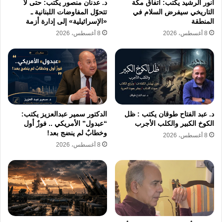
أنور الرشيد يكتب: اتفاق مكة
د. عدنان منصور يكتب: حتى لا
الاستراتيجية ومصالحها الوطنية، وليس استجابةً
التاريخي سيفرض السلام في
تتحوّل المفاوضات اللبنانية ـ
للضغوط الخارجية أو محاولات الابتزاز السياسي.
المنطقة
«الإسرائيلية» إلى إدارة أزمة
8 أغسطس، 2026
8 أغسطس، 2026
ومن هذا المنطلق،
فإن الرسالة التركية لا تستهدف
التصعيد بقدر ما تؤكد أن سيادة القرار السياسي
التركي تمثل خطًا أحمر لا يخضع للمساومة، وأن أي
محاولات للتأثير عليه عبر التهديد أو التصعيد لن
د. عبد الفتاح طوقان يكتب : ظل
الدكتور سمير عبدالعزيز يكتب:
تحقق أهدافها.
الكوخ الكبير والكلب الأجرب
“عبدول” الأمريكي .. فوزٌ أول
وخطابٌ لم ينضج بعد!
8 أغسطس، 2026
8 أغسطس، 2026
رسائل عسكرية محسوبة
وعلى الصعيد العسكري والاستراتيجي،
لا تعكس
تصريحات وزير الخارجية التركي دعوة إلى مواجهة
مباشرة، لكنها تحمل رسالة ردع واضحة مفادها أن