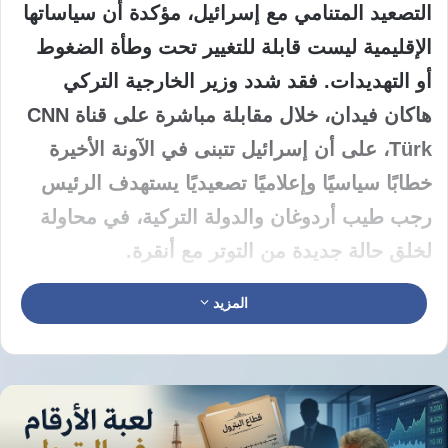
التصعيد المتنامي مع إسرائيل، مؤكدة أن سياساتها
الإقليمية ليست قابلة للتغيير تحت وطأة الضغوط
أو التهديدات. فقد شدد وزير الخارجية التركي
هاكان فيدان، خلال مقابلة مباشرة على قناة CNN
Türk، على أن إسرائيل تتبنى في الآونة الأخيرة
خطابًا سياسيًا وإعلاميًا تصعيديًا يستهدف الرئيس
رجب طيب أردوغان والدولة التركية، في محاولة
لخلق حالة جديدة من التوتر مع أنقرة.
المزيد
ويرى فيدان أن هذا الخطاب يعكس سعيًا إسرائيليًا
إلى صناعة “عدو جديد”،
مؤكدًا أن مثل هذه
التصريحات لن تدفع تركيا إلى مراجعة مواقفها أو
تعديل سياساتها، بل ستزيدها تمسكًا بثوابتها
الاستراتيجية. وأضاف أن أنقرة لا تنظر إلى هذه