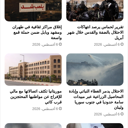
فلسطينية في المنطقة المصنفة “ج” بدعوى
افتقارها لتراخيص البناء، في الوقت الذي تم فيه
تسجيل 1828 اعتداءً نفذها مستعمرون استهدفت
تقرير لحماس يرصد انتهاكات
إغلاق مراكز ثقافية في طهران
الاحتلال بالضفة والقدس خلال شهر
ومشهد وبابل ضمن حملة قمع
الفلسطينيين وممتلكاتهم الخاصة، الأمر الذي أدى
أبريل
واسعة
6 أغسطس، 2026
6 أغسطس، 2026
إلى ارتقاء 9 فلسطينيين وإصابة 838 آخرين، مما
يعكس تصاعداً في حدة العنف الموجه ضد السكان
الفلسطينيين تحت حماية وتغاضي السلطات
الرسمية عن هذه الانتهاكات الجسيمة والمستمرة.
الأهداف السياسية والاقتصادية للتوسع
الاحتلال يدمر الغطاء النباتي وإبادة
موريتانيا تكثف اتصالاتها مع مالي
المحاصيل الزراعية عبر مبيدات
للإفراج عن مواطنيها المحتجزين
الاستعماري
سامة حدوديا في جنوب سوريا
قرب كاتي
ولبنان
6 أغسطس، 2026
تحلل حركة “السلام الآن” الإسرائيلية دوافع
6 أغسطس، 2026
المؤسسة السياسية، معتبرة أن الحكومة