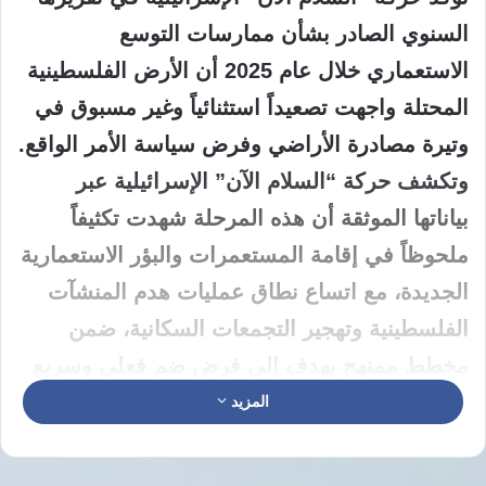
السنوي الصادر بشأن ممارسات التوسع
الاستعماري خلال عام 2025 أن الأرض الفلسطينية
المحتلة واجهت تصعيداً استثنائياً وغير مسبوق في
وتيرة مصادرة الأراضي وفرض سياسة الأمر الواقع.
وتكشف حركة “السلام الآن” الإسرائيلية عبر
بياناتها الموثقة أن هذه المرحلة شهدت تكثيفاً
ملحوظاً في إقامة المستعمرات والبؤر الاستعمارية
الجديدة، مع اتساع نطاق عمليات هدم المنشآت
الفلسطينية وتهجير التجمعات السكانية، ضمن
مخطط ممنهج يهدف إلى فرض ضم فعلي وسريع
لكل من الضفة الغربية ومدينة القدس.
المزيد
وتوضح حركة “السلام الآن” الإسرائيلية ضمن