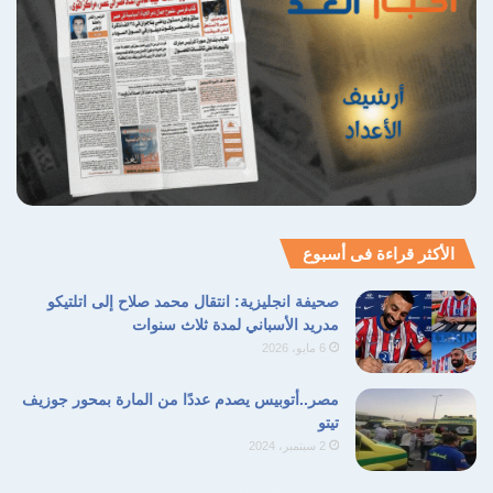
مساحات شاسعة من الأرض الفلسطينية، ويؤدي
إلى تقويض كامل لفرص التوصل إلى تسوية
سياسية عادلة قائمة على حل الدولتين. وتؤكد أن
استمرار هذا المسار سيجعل من أي مفاوضات
مستقبلية ضرباً من المستحيل بالنظر إلى حجم
التقطيع الجغرافي الذي تفرضه المستعمرات على
الأراضي الفلسطينية، مما يعيد رسم خارطة
الأكثر قراءة فى أسبوع
المنطقة بشكل قسري يخدم التوجهات الاستعمارية
صحيفة انجليزية: انتقال محمد صلاح إلى اتلتيكو
المتطرفة للحكومة الحالية.
مدريد الأسباني لمدة ثلاث سنوات
6 مايو، 2026
استيطان إسرائيلي
الانتهاكات الفلسطينية
مصر..أتوبيس يصدم عددًا من المارة بمحور جوزيف
تيتو
البؤر الاستعمارية
التوسع الاستعماري
2 سبتمبر، 2024
الضفة الغربية
بؤر استعمارية