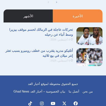
الصفحة
الصفحة
حركة السلام الآن
سياسة الضم
التالية
السابقة
الأخيرة
الأشهر
نسخ الرابط
تحركات عاجلة في الزمالك لحسم موقف بيزيرا
وسط أنباء عن رحيله
6 أغسطس، 2026
أتلتيكو مدريد يقترب من خطف روميرو بسبب تعثر
إنتر ميلان في بيع ثلاثيه
6 أغسطس، 2026
جميع الحقوق محفوظة لموقع أخبار الغد
من نحن
أتصل بنا
بيان الخصوصية – أخبار الغد Ghad News
فيسبوك
‫X
‫YouTube
انستقرام
‫TikTok