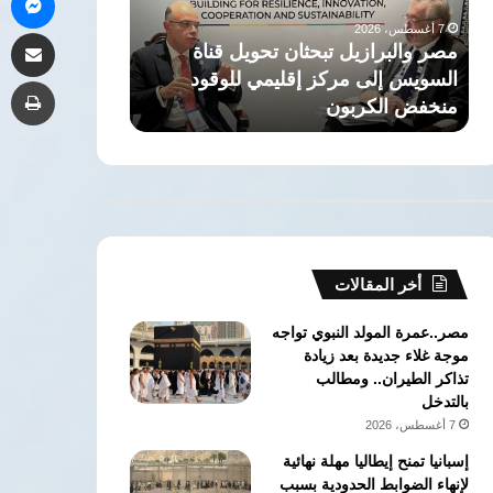
زيادة
صحة»
7 أغسطس، 2026
7 أغسطس، 2026
مشاركة 
الاستثمارات
للكشف
منتدى الأعمال المصري التشادي يبحث
وتعزيز
المبكر
زيادة الاستثمارات وتعزيز الشراكة
للكشف المبكر 
طب
الشراكة
عن
الاقتصادية بين البلدين
المزمنة بالمجان
الاقتصادية
السرطان
بين
والأمراض
البلدين
المزمنة
بالمجان
أخر المقالات
مصر..عمرة المولد النبوي تواجه
موجة غلاء جديدة بعد زيادة
تذاكر الطيران.. ومطالب
بالتدخل
7 أغسطس، 2026
إسبانيا تمنح إيطاليا مهلة نهائية
لإنهاء الضوابط الحدودية بسبب