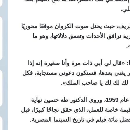
صلي.
الريف، حيث يحتل صوت الكروان موقعًا محوريًا
ة ترافق الأحداث وتعمق دلالاتها، وهو ما
.
: «قال لي أبي ذات مرة وأنا صغيرة إنه إذا
ير يغني بعدها، فستكون دعوتي مستجابة، فكل
 لك لك لك يا صاحب الملك».
وعُرض فيلم «دعاء الكروان» في نوفمبر عام 1959، وروى الدكتور طه حسين نهاية
ة خاصة للعمل، الذي حقق نجاحًا كبيرًا، قبل
أفضل مائة فيلم في تاريخ السينما المصرية.