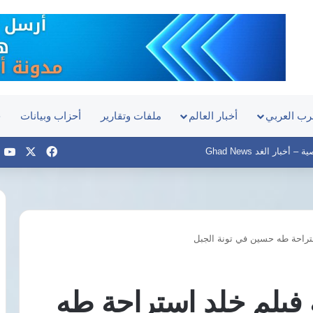
رب العربي
أخبار العالم
ملفات وتقارير
أحزاب وبيانات
ح
‫X
فيسبوك
e
أخبار الغد Ghad News
ستراحة طه حسين في تونة الجبل
مصر
والبرازيل
تبحثان
ة فيلم خلد استراحة طه
تحويل
قناة