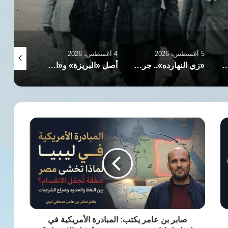
4 أغسطس، 2026
4 أغسطس، 2026
4 أغسطس، 2026
».. جريدة الأهرام: 150 عاماً من الريادة الصحفية والتنوير والفكر العربي الأصيل
أصل «البريزة» و«الشلن».. حكاية أسماء العملات القديمة في مصر
في ذكرى ميلاده.. مصطفى فهمي مسيرة فنية جمعت بين الإبداع والتنوع
صابر
بن
عامر
يكتب:
المبادرة
الأمريكية
في
ليبيا..
لماذا
تخشى
صابر بن عامر يكتب: المبادرة الأمريكية في