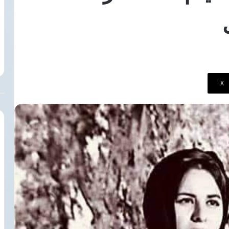
السويس
7 أغسطس، 2026
إلى
النبوي تواجه موجة
مصر والبرازيل تبحثان تحويل قناة
مركز
ة تذاكر الطيران..
السويس إلى مركز إقليمي للوقود
إقليمي
منخفض الكربون
للوقود
منخفض
الكربون
‫X