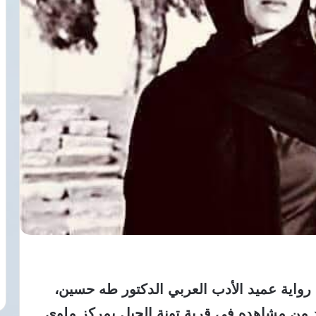
 رواية عميد الأدب العربي الدكتور طه حسين،
د من مشاهده في قرية تونة الجبل بمركز ملوي