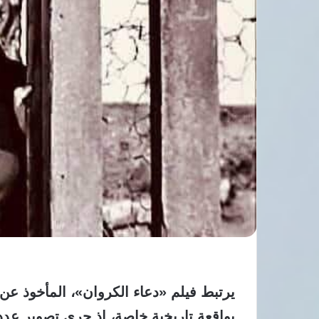
يرتبط فيلم «دعاء الكروان»، المأخوذ عن
بواقعة تاريخية خاصة، إذ جرى تصوير عد