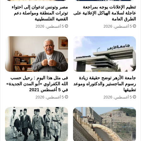
تنظيم الإعلانات يوجه بمراجعة
مصر وتونس تدعوان إلى احتواء
عاجلة لسلامة الهياكل الإعلانية على
توترات المنطقة ومواصلة دعم
وقف عبد الصمد، إلى جانب رموز قضائية بارزة،
الطرق العامة
القضية الفلسطينية
بينهم ممتاز نصار ويحيى الرفاعي وعادل يونس،
5 أغسطس، 2026
5 أغسطس، 2026
في مواجهة هذا التوجه، وتمسكوا بمبدأ أن القاضي
لا ينتمي إلا إلى القانون والعدالة.
وانتهى هذا الصدام بما عُرف تاريخيًا باسم مذبحة
القضاء في 31 أغسطس 1969، حين تم فصل أكثر
جامعة الأزهر توضح حقيقة زيادة
فى مثل هذا اليوم : رحيل حسب
رسوم الماجستير والدكتوراه وموعد
الله الكفراوي «أبو المدن الجديدة»
من مائتي قاضٍ من مواقعهم، وكان المستشار
تطبيقها
في 5 أغسطس 2021
محمد وجدي عبد الصمد بين الأسماء التي شملتها
5 أغسطس، 2026
5 أغسطس، 2026
قرارات الإبعاد.
ومع تولي الرئيس أنور السادات الحكم، أُعيد
القضاة المفصولون إلى مواقعهم ودرجاتهم