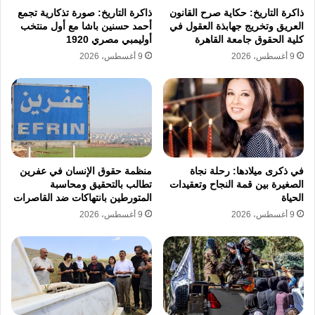
للولايات المتحدة في منطقة الشرق الأوسط. هذا
ذاكرة التاريخ: حكاية صرح القانون
ذاكرة التاريخ: صورة تذكارية تجمع
العريق وتخريج جهابذة العقول في
أحمد حسنين باشا مع أول منتخب
الدور يمنحها امتيازات دبلوماسية غير مسبوقة
كلية الحقوق جامعة القاهرة
أوليمبي مصري 1920
تضعها في موقع المبتز الإيجابي للقوى الغربية التي
9 أغسطس، 2026
9 أغسطس، 2026
باتت تخشى غياب التنسيق مع العاصمة التركية.
تتجاوز الطموحات التركية مجرد تأمين الحدود،
حيث تسعى القيادة إلى استخدام نفوذها ضمن
الحلف كرافعة لتحقيق طموحات إقليمية أوسع،
في ذكرى ميلادها: رحلة نجاة
منظمة حقوق الإنسان في عفرين
الصغيرة بين قمة النجاح وتعقيدات
تطالب بالتحقيق ومحاسبة
خاصة في ظل تزايد التهديدات الأمنية التي تواجهها
الحياة
المتورطين بانتهاكات ضد القاصرات
9 أغسطس، 2026
9 أغسطس، 2026
القارة الأوروبية من الشرق. إن نجاح استراتيجية
تركيا الجديدة لفرض الهيمنة العسكرية والسياسية
داخل حلف شمال الأطلسي يعتمد بشكل أساسي
على القدرة على الموازنة بين المصالح المتضاربة
للقوى العظمى، وهو ما يبرع فيه الرئيس أردوغان