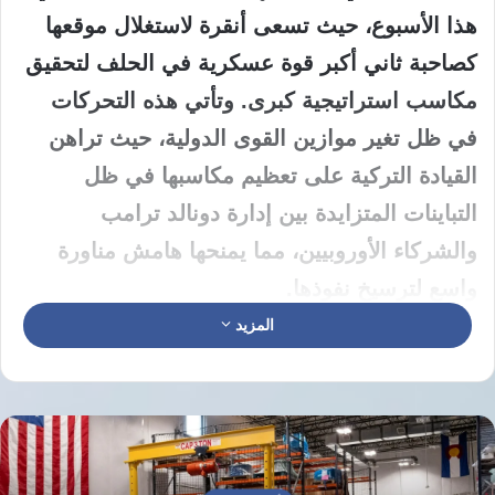
هذا الأسبوع، حيث تسعى أنقرة لاستغلال موقعها
كصاحبة ثاني أكبر قوة عسكرية في الحلف لتحقيق
مكاسب استراتيجية كبرى. وتأتي هذه التحركات
في ظل تغير موازين القوى الدولية، حيث تراهن
القيادة التركية على تعظيم مكاسبها في ظل
التباينات المتزايدة بين إدارة دونالد ترامب
والشركاء الأوروبيين، مما يمنحها هامش مناورة
واسع لترسيخ نفوذها.
المزيد
تمثل استراتيجية تركيا الجديدة لفرض الهيمنة
العسكرية والسياسية داخل حلف شمال الأطلسي
محاولة واضحة لإعادة صياغة أدوار القوى في
المنطقة، إذ تدرك أنقرة تماماً أن الاعتماد عليها قد