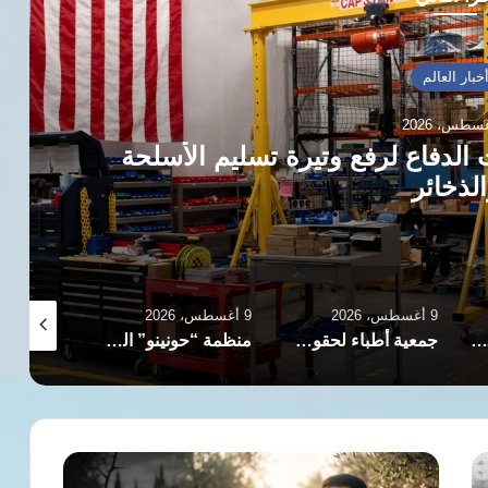
خبار العالم
لدفاع لرفع وتيرة تسليم الأسلحة
لذخائر
9 أغسطس، 2026
9 أغسطس، 2026
9 أغسطس، 2026
المرصد التونسي لحقوق الإنسان: عوائق إدارية تحرم الأطفال المهاجرين من مقاعد الدراسة
جمعية أطباء لحقوق الإنسان تكشف انتهاكات مروعة تعرض لها الطبيب حسام أبو صفية
منظمة “حونينو” القانونية الإسرائيلية تكشف شبكة الدعم المالي للمستوطنين في الضفة الغربية
الدكتور
أيمن