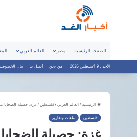
الصفحة الرئيسية
مصر
العالم العربي
المغ
الأحد , 9 أغسطس 2026
من نحن
أتصل بنا
بيان الخصوصية – أخ
الرئيسية
/
العالم العربي
/
فلسطين
/
غزة: حصيلة الضحايا تتجاوز 73 ألف قتيل وسط خروقات مستمرة لوقف
مرتضى
منصور
فلسطين
ملفات وتقارير
يطالب
السيسي
بالثأر