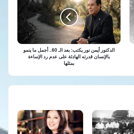
نور
يكتب:
بعد
الـ
60..
أجمل
ما
ينمو
الدكتور أيمن نور يكتب: بعد الـ 60.. أجمل ما ينمو
بالإنسان
بالإنسان قدرته الهادئة على عدم رد الإساءة
قدرته
بمثلها
الهادئة
على
عدم
رد
الإساءة
بمثلها