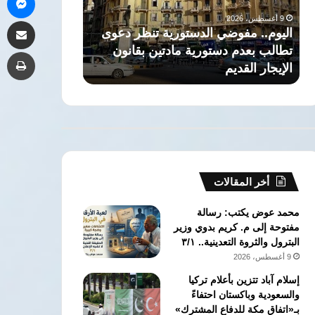
تطالب
العريق
9 أغسطس، 2026
9 أغسطس، 2026
مشاركة 
بعدم
وتخريج
اليوم.. مفوضي الدستورية تنظر دعوى
ذاكرة التاريخ: 
دستورية
جهابذة
تطالب بعدم دستورية مادتين بقانون
العريق وتخريج 
طب
مادتين
العقول
الإيجار القديم
الحقوق جامعة ا
بقانون
في
الإيجار
كلية
القديم
الحقوق
جامعة
القاهرة
أخر المقالات
محمد عوض يكتب: رسالة
مفتوحة إلى م. كريم بدوي وزير
البترول والثروة التعدينية.. ٣/١
9 أغسطس، 2026
إسلام آباد تتزين بأعلام تركيا
والسعودية وباكستان احتفاءً
بـ«اتفاق مكة للدفاع المشترك»