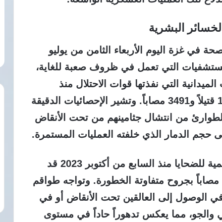
الخسائر البشرية
حة في غزة اليوم الأربعاء الثامن من يوليو
تشفيات التي تعمل في ظروف صعبة للغاية،
ميدانية التي نفذتها قوات الاحتلال منذ
الحادي عشر من أكتوبر 2025 بلغت 1084 قتيلاً و3491 مصاباً. وتشير الإحصائيات الدقيقة
مكنت فرق الطوارئ من انتشال جثامينهم من تحت الأنقاض
حجم الدمار الذي خلفته العمليات المستمرة.
تؤكد البيانات الموثقة أن الإحصائية التراكمية للضحايا منذ السابع من أكتوبر 2023 قد
بلغت 73110 قتلى بالإضافة إلى 173599 مصاباً بجروح متفاوتة الخطورة. وتواجه طواقم
في الوصول إلى العالقين تحت الأنقاض أو في
والجو، مما يعكس تدهوراً حاداً في مستوى