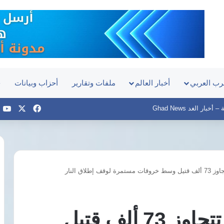
رب العربي
أخبار العالم
ملفات وتقارير
أحزاب وبيانات
ح
‫X
فيسبوك
e
بار الغد Ghad News
 إطلاق النار
قناطر
إدفينا..
تفاصيل
المرحلة
غزة: حصيلة الضحايا تتجاوز 73 ألف قتيل
الثالثة